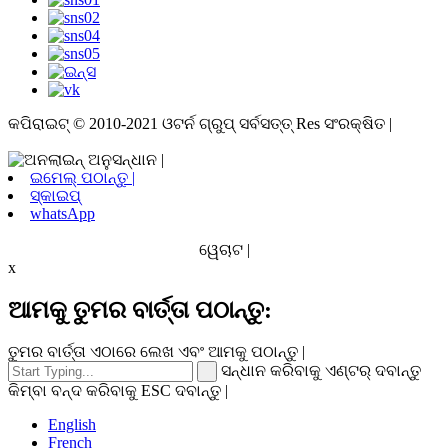
କପିରାଇଟ୍ © 2010-2021 ଓଟର୍ନ ଗ୍ରୁପ୍ ସର୍ବସତ୍ତ୍ Res ସଂରକ୍ଷିତ |
ଇମେଲ୍ ପଠାନ୍ତୁ |
ସ୍କାଇପ୍
whatsApp
ୱେଚାଟ |
x
ଆମକୁ ତୁମର ବାର୍ତ୍ତା ପଠାନ୍ତୁ:
ତୁମର ବାର୍ତ୍ତା ଏଠାରେ ଲେଖ ଏବଂ ଆମକୁ ପଠାନ୍ତୁ |
ସନ୍ଧାନ କରିବାକୁ ଏଣ୍ଟର୍ ଦବାନ୍ତୁ
କିମ୍ବା ବନ୍ଦ କରିବାକୁ ESC ଦବାନ୍ତୁ |
English
French