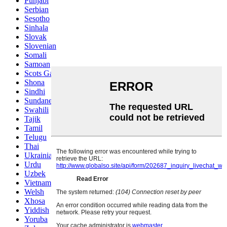
Punjabi
Serbian
Sesotho
Sinhala
Slovak
Slovenian
Somali
Samoan
Scots Gaelic
Shona
Sindhi
Sundanese
Swahili
Tajik
Tamil
Telugu
Thai
Ukrainian
Urdu
Uzbek
Vietnamese
Welsh
Xhosa
Yiddish
Yoruba