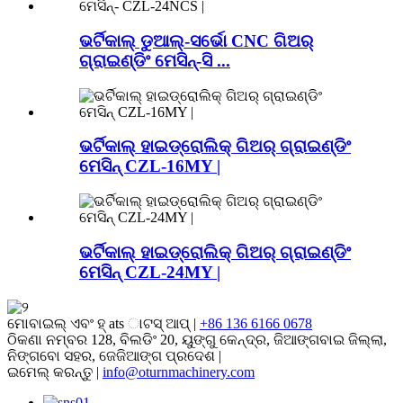
ଭର୍ଟିକାଲ୍ ଡୁଆଲ୍-ସର୍ଭୋ CNC ଗିଅର୍
ଗ୍ରାଇଣ୍ଡିଂ ମେସିନ୍-ସି ...
ଭର୍ଟିକାଲ୍ ହାଇଡ୍ରୋଲିକ୍ ଗିଅର୍ ଗ୍ରାଇଣ୍ଡିଂ
ମେସିନ୍ CZL-16MY |
ଭର୍ଟିକାଲ୍ ହାଇଡ୍ରୋଲିକ୍ ଗିଅର୍ ଗ୍ରାଇଣ୍ଡିଂ
ମେସିନ୍ CZL-24MY |
ମୋବାଇଲ୍ ଏବଂ ହ୍ ats ାଟସ୍ ଆପ୍ |
+86 136 6166 0678
ଠିକଣା
ନମ୍ବର 128, ବିଲଡିଂ 20, ୟୁଙ୍ଗୁ କେନ୍ଦ୍ର, ଜିଆଙ୍ଗବାଇ ଜିଲ୍ଲା,
ନିଙ୍ଗବୋ ସହର, ଜେଜିଆଙ୍ଗ ପ୍ରଦେଶ |
ଇମେଲ୍ କରନ୍ତୁ |
info@oturnmachinery.com