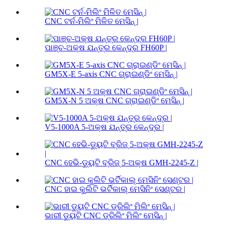
CNC ଟର୍ନ-ମିଲିଂ ମିଳିତ ମେସିନ୍ |
ପାଞ୍ଚ-ଅକ୍ଷ ଯନ୍ତ୍ର କେନ୍ଦ୍ର FH60P |
GM5X-E 5-axis CNC ଗ୍ରାଇଣ୍ଡିଂ ମେସିନ୍ |
GM5X-N 5 ଅକ୍ଷ CNC ଗ୍ରାଇଣ୍ଡିଂ ମେସିନ୍ |
V5-1000A 5-ଅକ୍ଷ ଯନ୍ତ୍ର କେନ୍ଦ୍ର |
CNC ହେଭି-ଡ୍ୟୁଟି ବ୍ରିଜ୍ 5-ଅକ୍ଷ GMH-2245-Z |
CNC ହାଇ କୁଲିଟି ଭର୍ଟିକାଲ୍ ମେସିନିଂ ସେଣ୍ଟର |
ଭାରୀ ଡ୍ୟୁଟି CNC ଡ୍ରିଲିଂ ମିଲିଂ ମେସିନ୍ |