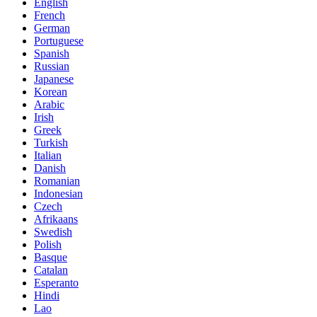
English
French
German
Portuguese
Spanish
Russian
Japanese
Korean
Arabic
Irish
Greek
Turkish
Italian
Danish
Romanian
Indonesian
Czech
Afrikaans
Swedish
Polish
Basque
Catalan
Esperanto
Hindi
Lao