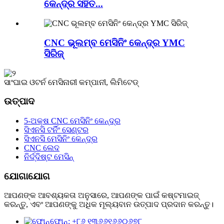
କେନ୍ଦ୍ର ସହିତ...
CNC ଭୂଲମ୍ବ ମେସିନିଂ କେନ୍ଦ୍ର YMC
ସିରିଜ୍
ସାଂଘାଇ ଓଟର୍ନ ମେସିନାରୀ କମ୍ପାନୀ, ଲିମିଟେଡ୍
ଉତ୍ପାଦ
5-ଅକ୍ଷ CNC ମେସିନିଂ କେନ୍ଦ୍ର
ସିଏନସି ଟର୍ନିଂ ସେଣ୍ଟର
ସିଏନସି ମେସିନିଂ କେନ୍ଦ୍ର
CNC ଲେଦ
ନିର୍ଦ୍ଦିଷ୍ଟ ମେସିନ୍
ଯୋଗାଯୋଗ
ଆପଣଙ୍କ ଆବଶ୍ୟକତା ଅନୁସାରେ, ଆପଣଙ୍କ ପାଇଁ କଷ୍ଟମାଇଜ୍
କରନ୍ତୁ, ଏବଂ ଆପଣଙ୍କୁ ଅଧିକ ମୂଲ୍ୟବାନ ଉତ୍ପାଦ ପ୍ରଦାନ କରନ୍ତୁ।
ଫୋନ୍: +୮୬ ୧୩୬୬୧୬୬୦୬୭୮