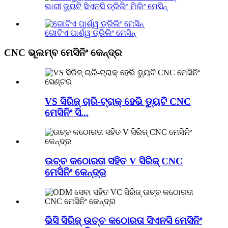
ଭାରୀ ଡ୍ୟୁଟି ସିଏନସି ଡ୍ରିଲିଂ ମିଲିଂ ମେସିନ୍
ଗୋଟିଏ ପାର୍ଶ୍ୱ ଡ୍ରିଲିଂ ମେସିନ୍
CNC ଭୂଲମ୍ବ ମେସିନିଂ କେନ୍ଦ୍ର
VS ସିରିଜ୍ ଚାରି-ଟ୍ରାକ୍ ହେଭି ଡ୍ୟୁଟି CNC
ମେସିନିଂ ସି...
ଉଚ୍ଚ କଠୋରତା ସହିତ V ସିରିଜ୍ CNC
ମେସିନିଂ କେନ୍ଦ୍ର
ଭିସି ସିରିଜ୍ ଉଚ୍ଚ କଠୋରତା ସିଏନସି ମେସିନିଂ