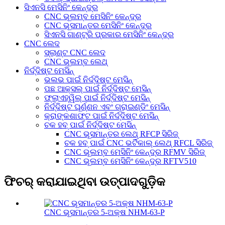
ସିଏନସି ମେସିନିଂ କେନ୍ଦ୍ର
CNC ଭୂଲମ୍ବ ମେସିନିଂ କେନ୍ଦ୍ର
CNC ଭୂସମାନ୍ତର ମେସିନିଂ କେନ୍ଦ୍ର
ସିଏନସି ଗାଣ୍ଟ୍ରି ପ୍ରକାର ମେସିନିଂ କେନ୍ଦ୍ର
CNC ଲେଦ
ସ୍ଲାଣ୍ଟ CNC ଲେଦ
CNC ଭୂଲମ୍ବ ଲେଥ୍
ନିର୍ଦ୍ଦିଷ୍ଟ ମେସିନ୍
ଭଲଭ ପାଇଁ ନିର୍ଦ୍ଦିଷ୍ଟ ମେସିନ୍
ପଛ ଆକ୍ସଲ୍ ପାଇଁ ନିର୍ଦ୍ଦିଷ୍ଟ ମେସିନ୍
ଫ୍ଲାଏହ୍ୱିଲ୍ ପାଇଁ ନିର୍ଦ୍ଦିଷ୍ଟ ମେସିନ୍
ନିର୍ଦ୍ଦିଷ୍ଟ ଘୂର୍ଣ୍ଣନ ଏବଂ ଗ୍ରାଇଣ୍ଡିଂ ମେସିନ୍
କ୍ରାଙ୍କଶାଫ୍ଟ ପାଇଁ ନିର୍ଦ୍ଦିଷ୍ଟ ମେସିନ୍
ଚକ ହବ୍ ପାଇଁ ନିର୍ଦ୍ଦିଷ୍ଟ ମେସିନ୍
CNC ଭୂସମାନ୍ତର ଲେଥ୍ RFCP ସିରିଜ୍
ଚକ ହବ୍ ପାଇଁ CNC ଭର୍ଟିକାଲ୍ ଲେଥ୍ RFCL ସିରିଜ୍
CNC ଭୂଲମ୍ବ ମେସିନିଂ କେନ୍ଦ୍ର RFMV ସିରିଜ୍
CNC ଭୂଲମ୍ବ ମେସିନିଂ କେନ୍ଦ୍ର RFTV510
ଫିଚର୍ କରାଯାଇଥିବା ଉତ୍ପାଦଗୁଡ଼ିକ
CNC ଭୂସମାନ୍ତର 5-ଅକ୍ଷ NHM-63-P