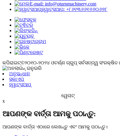
E-mail: info@oturnmachinery.com
ହ୍ୱାଟ୍ସଆପ୍: +୮୬୧୩୬୬୧୬୬୦୬୭୮
କପିରାଇଟ୍©୨୦୧୦-୨୦୨୪ ଓଟର୍ଣ୍ଣ ଗ୍ରୁପ୍ ସର୍ବସତ୍ତ୍ୱ ସଂରକ୍ଷିତ।
ଅନୁସନ୍ଧାନ
ସ୍କାଏପ୍
ହ୍ୱାଟ୍ସଆପ୍
ୱେଚାଟ୍
x
ଆପଣଙ୍କ ବାର୍ତ୍ତା ଆମକୁ ପଠାନ୍ତୁ:
ଆପଣଙ୍କ ବାର୍ତ୍ତା ଏଠାରେ ଲେଖନ୍ତୁ ଏବଂ ଆମକୁ ପଠାନ୍ତୁ।