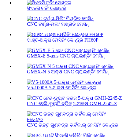
ସିଏନସି ଟର୍ନିଂ ସେଣ୍ଟର
CNC ଟର୍ଣ୍ଣ-ମିଲିଂ ମିଶ୍ରିତ ମେସିନ୍
ପାଞ୍ଚ-ଅକ୍ଷ ମେସିନିଂ କେନ୍ଦ୍ର FH60P
GM5X-E 5-axis CNC ଗ୍ରାଇଣ୍ଡିଂ ମେସିନ୍
GM5X-N 5 ଅକ୍ଷ CNC ଗ୍ରାଇଣ୍ଡିଂ ମେସିନ୍
V5-1000A 5-ଅକ୍ଷ ମେସିନିଂ କେନ୍ଦ୍ର
CNC ହେଭି-ଡ୍ୟୁଟି ବ୍ରିଜ୍ 5-ଅକ୍ଷ GMH-2245-Z
CNC ଉଚ୍ଚ ଗୁଣବତ୍ତା ଭର୍ଟିକାଲ୍ ମେସିନିଂ କେନ୍ଦ୍ର