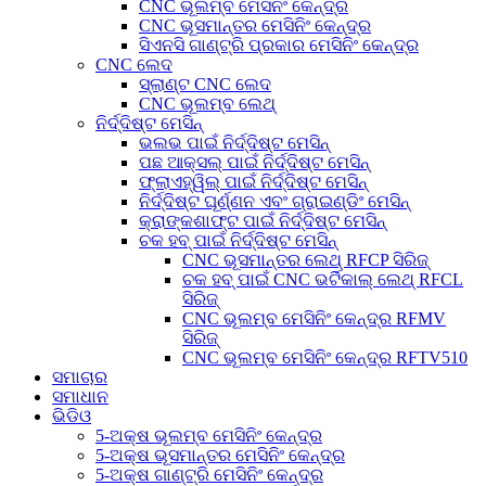
CNC ଭୂଲମ୍ବ ମେସିନିଂ କେନ୍ଦ୍ର
CNC ଭୂସମାନ୍ତର ମେସିନିଂ କେନ୍ଦ୍ର
ସିଏନସି ଗାଣ୍ଟ୍ରି ପ୍ରକାର ମେସିନିଂ କେନ୍ଦ୍ର
CNC ଲେଦ
ସ୍ଲାଣ୍ଟ CNC ଲେଦ
CNC ଭୂଲମ୍ବ ଲେଥ୍
ନିର୍ଦ୍ଦିଷ୍ଟ ମେସିନ୍
ଭଲଭ ପାଇଁ ନିର୍ଦ୍ଦିଷ୍ଟ ମେସିନ୍
ପଛ ଆକ୍ସଲ୍ ପାଇଁ ନିର୍ଦ୍ଦିଷ୍ଟ ମେସିନ୍
ଫ୍ଲାଏହ୍ୱିଲ୍ ପାଇଁ ନିର୍ଦ୍ଦିଷ୍ଟ ମେସିନ୍
ନିର୍ଦ୍ଦିଷ୍ଟ ଘୂର୍ଣ୍ଣନ ଏବଂ ଗ୍ରାଇଣ୍ଡିଂ ମେସିନ୍
କ୍ରାଙ୍କଶାଫ୍ଟ ପାଇଁ ନିର୍ଦ୍ଦିଷ୍ଟ ମେସିନ୍
ଚକ ହବ୍ ପାଇଁ ନିର୍ଦ୍ଦିଷ୍ଟ ମେସିନ୍
CNC ଭୂସମାନ୍ତର ଲେଥ୍ RFCP ସିରିଜ୍
ଚକ ହବ୍ ପାଇଁ CNC ଭର୍ଟିକାଲ୍ ଲେଥ୍ RFCL
ସିରିଜ୍
CNC ଭୂଲମ୍ବ ମେସିନିଂ କେନ୍ଦ୍ର RFMV
ସିରିଜ୍
CNC ଭୂଲମ୍ବ ମେସିନିଂ କେନ୍ଦ୍ର RFTV510
ସମାଚାର
ସମାଧାନ
ଭିଡିଓ
5-ଅକ୍ଷ ଭୂଲମ୍ବ ମେସିନିଂ କେନ୍ଦ୍ର
5-ଅକ୍ଷ ଭୂସମାନ୍ତର ମେସିନିଂ କେନ୍ଦ୍ର
5-ଅକ୍ଷ ଗାଣ୍ଟ୍ରି ମେସିନିଂ କେନ୍ଦ୍ର